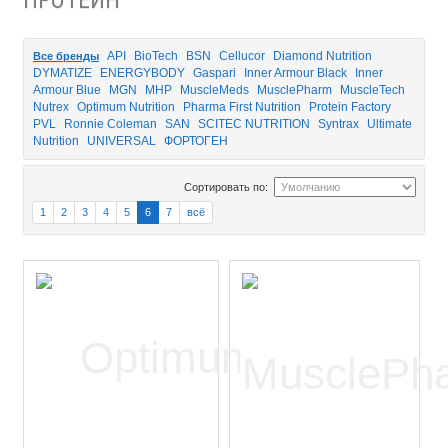
API
BioTech
BSN
Cellucor
Diamond Nutrition
Все бренды
DYMATIZE
ENERGYBODY
Gaspari
Inner Armour Black
Inner
Armour Blue
MGN
MHP
MuscleMeds
MusclePharm
MuscleTech
Nutrex
Optimum Nutrition
Pharma First Nutrition
Protein Factory
PVL
Ronnie Coleman
SAN
SCITEC NUTRITION
Syntrax
Ultimate
Nutrition
UNIVERSAL
ФОРТОГЕН
Сортировать по:
1
2
3
4
5
6
7
всё