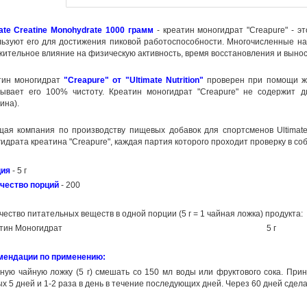
ate Creatine Monohydrate 1000 грамм
- креатин моногидрат "Creapure" - э
ьзуют его для достижения пиковой работоспособности. Многочисленные на
ительное влияние на физическую активность, время восстановления и вынос
тин моногидрат
"Creapure" от "Ultimate Nutrition"
проверен при помощи жи
зывает его 100% чистоту. Креатин моногидрат "Creapure" не содержит 
ина).
ая компания по производству пищевых добавок для спортсменов Ultimate 
идрата креатина "Creapure", каждая партия которого проходит проверку в с
ия
- 5 г
чество порций
- 200
чество питательных веществ в одной порции (5 г = 1 чайная ложка) продукта:
тин Моногидрат
5 г
мендации по применению:
ную чайную ложку (5 г) смешать со 150 мл воды или фруктового сока. При
х 5 дней и 1-2 раза в день в течение последующих дней. Через 60 дней сдел