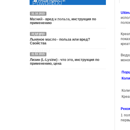
НАШИ НОВОСТИ
Ultim
31.10.2015
испол
Магний - вред и польза, инструкция по
полож
применению
Креа
31.10.2015
Подробнее
пока
Льняное масло - польза или вред?
Свойства
креат
31.10.2015
Ведущ
Преимущество льняного масла - это
Лизин (L-Lysine) - что это, инструкция по
моног
наличие в его составе альфа-
применению, цена
линоленовой кислоты (ALA) содержащие
Порц
также омега 3 жирные кислоты.
Подробнее
Коли
Преимущества омега 3 в целом была
подробно описана в других статьях.
Коли
Подробнее
Креа
Реко
1 пол
первы