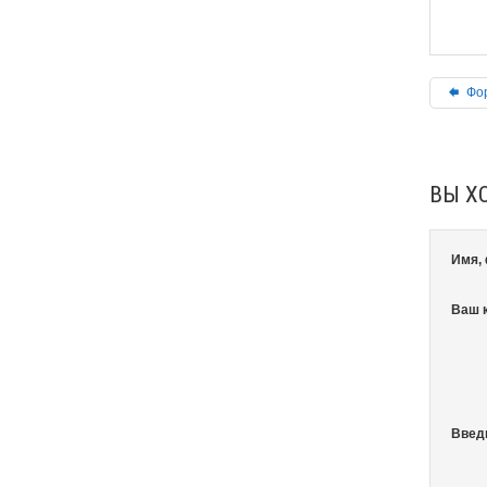
Фор
ВЫ Х
Имя,
Ваш 
Введ