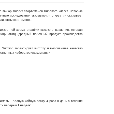
то выбор многих спортсменов мирового класса, которые
учные исследования указывают, что креатин оказывает
ливость спортсменов.
дкостной хроматографии высокого давления, которая
диацинамид (вредный побочный продукт производства
Nutrition гарантирует чистоту и высочайшее качество
обственных лабораториях компании.
нимать 1 полную чайную ложку 4 раза в день в течение
ать перерыв 1 неделю.