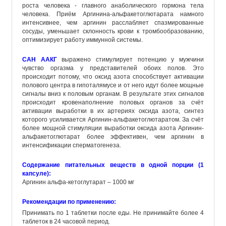
роста человека - главного анаболического гормона тела
человека. Приём Аргинина-альфакетоглютарата намного
интенсивнее, чем аргинин расслабляет спазмированные
сосуды, уменьшает склонность крови к тромбообразованию,
оптимизирует работу иммунной системы.
САН ААКГ
выражено стимулирует потенцию у мужчини
чувство оргазма у представителей обоих полов. Это
происходит потому, что оксид азота способствует активации
полового центра в гипоталямусе и от него идут более мощные
сигналы вниз к половым органам. В результате этих сигналов
происходит кровенаполнение половых органов за счёт
активации выработки в их артериях оксида азота, синтез
которого усиливается Аргинин-альфакетоглютаратом. За счёт
более мощной стимуляции выработки оксида азота Аргинин-
альфакетоглютарат более эффективен, чем аргинин в
интенсификации сперматогенеза.
Содержание питательных веществ в одной порции (1
капсуле):
Аргинин альфа-кетоглутарат – 1000 мг
Рекомендации по применению:
Принимать по 1 таблетки после еды. Не принимайте более 4
таблеток в 24 часовой период.