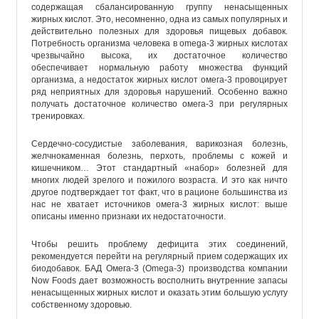
содержащая сбалансированную группу ненасыщенных
жирных кислот. Это, несомненно, одна из самых популярных и
действительно полезных для здоровья пищевых добавок.
Потребность организма человека в omega-3 жирных кислотах
чрезвычайно высока, их достаточное количество
обеспечивает нормальную работу множества функций
организма, а недостаток жирных кислот омега-3 провоцирует
ряд неприятных для здоровья нарушений. Особенно важно
получать достаточное количество омега-3 при регулярных
тренировках.
Сердечно-сосудистые заболевания, варикозная болезнь,
желчнокаменная болезнь, перхоть, проблемы с кожей и
кишечником… Этот стандартный «набор» болезней для
многих людей зрелого и пожилого возраста. И это как ничто
другое подтверждает тот факт, что в рационе большинства из
нас не хватает источников омега-3 жирных кислот: выше
описаны именно признаки их недостаточности.
Чтобы решить проблему дефицита этих соединений,
рекомендуется перейти на регулярный прием содержащих их
биодобавок. БАД Омега-3 (Omega-3) производства компании
Now Foods дает возможность восполнить внутренние запасы
ненасыщенных жирных кислот и оказать этим большую услугу
собственному здоровью.