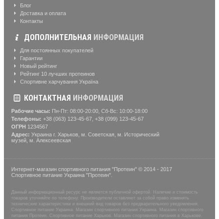
Блог
Доставка и оплата
Контакты
ДОПОЛНИТЕЛЬНАЯ
ИНФОРМАЦИЯ
Для постоянных покупателей
Гарантии
Новый рейтинг
Рейтинг 10 лучших протеинов
Спортивне харчування Україна
КОНТАКТНАЯ
ИНФОРМАЦИЯ
Рабочие часы:
Пн-Пт: 08:00-20:00, Сб-Вс: 10:00-18:00
Телефоны:
+38 (063) 123-45-67, +38 (099) 123-45-67
ОГРН
1234567
Адрес:
Украина г. Харьков, м. Советская, м. Исторический
музей, м. Алексеевская
Интернет-магазин спортивного питания "Протеин" © 2014 - 2017
Спортивное питание Украина "Протеин".
Данный информационный ресурс не является публичной офертой. Наличие и стоимость
товаров уточняйте по телефону. Производители оставляют за собой право изменять
технические характеристики и внешний вид товаров без предварительного уведомления.
Спортивное питание Украина. Магазин спортивного питания Украина. Магазин спортивного
питания Протеин. Спортивное питание Харьков. Магазин спортивного питания в Харькове.