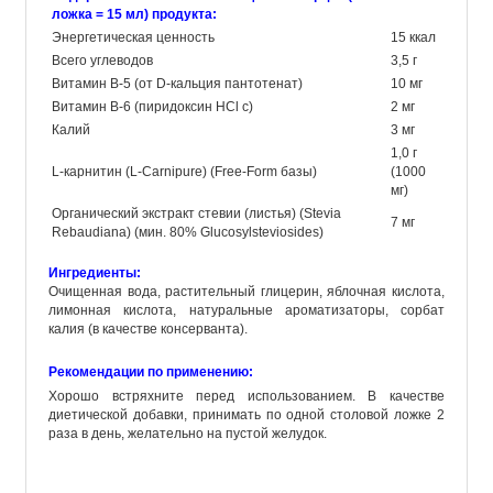
ложка = 15 мл) продукта:
Энергетическая ценность
15 ккал
Всего углеводов
3,5 г
Витамин B-5 (от D-кальция пантотенат)
10 мг
Витамин B-6 (пиридоксин HCl с)
2 мг
Калий
3 мг
1,0 г
L-карнитин (L-Carnipure) (Free-Form базы)
(1000
мг)
Органический экстракт стевии (листья) (Stevia
7 мг
Rebaudiana) (мин. 80% Glucosylsteviosides)
Ингредиенты:
Очищенная вода, растительный глицерин, яблочная кислота,
лимонная кислота, натуральные ароматизаторы, сорбат
калия (в качестве консерванта).
Рекомендации по применению:
Хорошо встряхните перед использованием. В качестве
диетической добавки, принимать по одной столовой ложке 2
раза в день, желательно на пустой желудок.