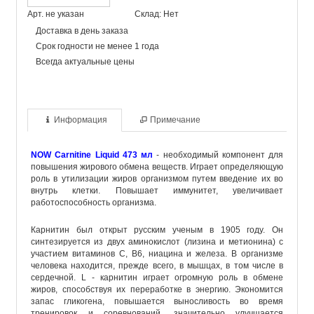
Арт. не указан
Склад: Нет
Доставка в день заказа
Срок годности не менее 1 года
Всегда актуальные цены
Информация
Примечание
NOW Carnitine Liquid 473 мл
- необходимый компонент для
повышения жирового обмена веществ. Играет определяющую
роль в утилизации жиров организмом путем введение их во
внутрь клетки. Повышает иммунитет, увеличивает
работоспособность организма.
Карнитин был открыт русским ученым в 1905 году. Он
синтезируется из двух аминокислот (лизина и метионина) с
участием витаминов С, В6, ниацина и железа. В организме
человека находится, прежде всего, в мышцах, в том числе в
сердечной. L - карнитин играет огромную роль в обмене
жиров, способствуя их переработке в энергию. Экономится
запас гликогена, повышается выносливость во время
тренировок и соревнований, значительно улучшается