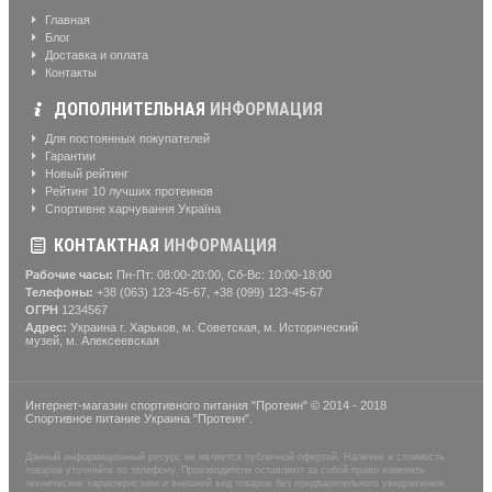
Главная
Блог
Доставка и оплата
Контакты
ДОПОЛНИТЕЛЬНАЯ
ИНФОРМАЦИЯ
Для постоянных покупателей
Гарантии
Новый рейтинг
Рейтинг 10 лучших протеинов
Спортивне харчування Україна
КОНТАКТНАЯ
ИНФОРМАЦИЯ
Рабочие часы:
Пн-Пт: 08:00-20:00, Сб-Вс: 10:00-18:00
Телефоны:
+38 (063) 123-45-67, +38 (099) 123-45-67
ОГРН
1234567
Адрес:
Украина г. Харьков, м. Советская, м. Исторический
музей, м. Алексеевская
Интернет-магазин спортивного питания "Протеин" © 2014 - 2018
Спортивное питание Украина "Протеин".
Данный информационный ресурс не является публичной офертой. Наличие и стоимость
товаров уточняйте по телефону. Производители оставляют за собой право изменять
технические характеристики и внешний вид товаров без предварительного уведомления.