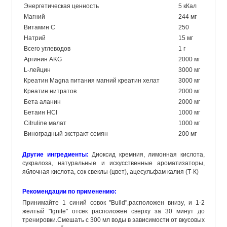
Энергетическая ценность
5 кКал
Магний
244 мг
Витамин C
250
Натрий
15 мг
Всего углеводов
1 г
Аргинин AKG
2000 мг
L-лейцин
3000 мг
Креатин Magna питания магний креатин хелат
3000 мг
Креатин нитратов
2000 мг
Бета аланин
2000 мг
Бетаин HCl
1000 мг
Citruline малат
1000 мг
Виноградный экстракт семян
200 мг
Другие ингредиенты:
Диоксид кремния, лимонная кислота,
сукралоза, натуральные и искусственные ароматизаторы,
яблочная кислота, сок свеклы (цвет), ацесульфам калия (Т-К)
Рекомендации по применению:
Принимайте 1 синий совок "Build",расположен внизу, и 1-2
желтый "Ignite" отсек расположен сверху за 30 минут до
тренировки.Смешать с 300 мл воды в зависимости от вкусовых