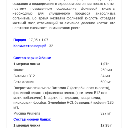
создания и поддержания в здоровом состоянии новые клетки,
поэтому повышенном содержание фолиевой кислоты
необходимо для улучшенного процесса анаболизма
организма. Во время нехватки фолиевой кислоты страдает
костный мозг, отвечающий за активное деление клеток, что
негативно сказывает на мышечном росте.
Порция
- 17,95 + 1,07
Количество порций
- 32
Состав верхней банки
1 мерная ложка
1,07г
Фолат
250 мкг
Витамин В12
34 мкг
Бета аланин
500 мг
Энергетическая смесь: Витамин С (аскорбиновая кислота),
фолиевой кислоты (фолиевая кислота), витамин В12 (как
метилкобаламин), N-ацетил-L- тирозин, ниацинамид,
пиридоксин фосфат, Synephrine HCl, безводный кофеин (135
мг),
Mucuna Pruriens
327 мг
Состав нижней банки:
1 мерная ложка
17,95 г