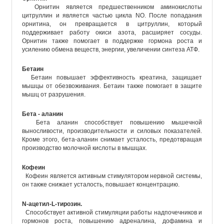
Орнитин является предшественником аминокислоты
цитруллин и является частью цикла NO. После попадания
орнитина, он превращается в цитруллин, который
поддерживает работу окиси азота, расширяет сосуды.
Орнитин также помогает в поддержке гормона роста и
усилению обмена веществ, энергии, увеличении синтеза АТФ.
Бетаин
Бетаин повышает эффективность креатина, защищает
мышцы от обезвоживания. Бетаин также помогает в защите
мышц от разрушения.
Бета - аланин
Бета аланин способствует повышению мышечной
выносливости, производительности и силовых показателей.
Кроме этого, бета-аланин снимает усталость, предотвращая
производство молочной кислоты в мышцах.
Кофеин
Кофеин является активным стимулятором нервной системы,
он также снижает усталость, повышает концентрацию.
N-ацетил-L-тирозин.
Способствует активной стимуляции работы надпочечников и
гормонов роста, повышению адреналина, дофамина и