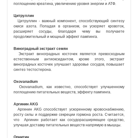
поглощению креатина, увеличению уровня энергии и АТФ.
Цитруллин
Цитруллин - важный компонент, способствующий синтезу
окиси азота. Попадая в организм, он ускоряет кровоток,
расширяет сосуды, благодаря чему вы получаете
продолжительный и мощный эффект пампинга.
Виноградный экстракт семян
Экстракт виноградных косточек является превосходным
естественным антиоксидантом, кроме этого, экстракт
виноградных косточек улучшает здоровье сосудов, повышает
синтез тестостерона.
Oxovanadium
Oxovanadium, как известно, способствует улучшенному
поглощению питательных веществ, эффекту пампинга.
Аргинин AKG
Аргинин AKG способствует ускоренному кровоснабжению,
росту силы и поддержке секреции гормона роста. Считается,
что Аргинин работает как сосудорасширяющее средство,
улучшая доставку питательных веществ напрямую в мышцы.
Орнитин