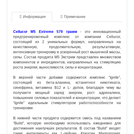
Информация
Примечание
Cellucor M5 Extreme 579 грамм
- это инновационный
предтренировочный комплекс от компании Cellucor,
состоящий из 2 уникальных формул, направленных на
качественную, продолжительную, результативную,
интенсивную тренировку и ускоренный рост мышечной массы,
силы. Состав продукта М5 Экстрим представлен множеством
компонентов и ингредиентов, направленных на стимуляцию
роста энергии, выносливости, силы и концентрации.
В верхней части добавки содержится комплекс ”Ignite”,
состоящий из бета-аланина, кстанитнол никотината,
синефрина, витамина B12 и L- допов, благодаря чему вы
получаете мощный заряд энергии, рост адреналина,
повышение силовых показателей и концентрации, что делает
“Ignite” идеальным стимулятором работоспособности на
тренировке.
В нижней части продукта содержится смесь под названием
“Build”, которую необходимо использовать ежедневно для
достижения наилучших результатов. В состав “Build” входят
такие ингредиенты как L-лейцин, Креатин Magnapower,