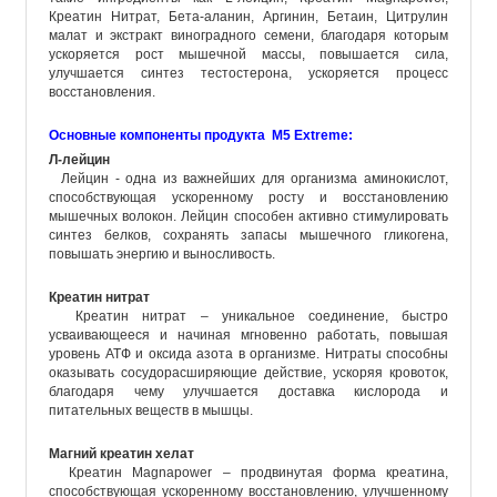
Креатин Нитрат, Бета-аланин, Аргинин, Бетаин, Цитрулин
малат и экстракт виноградного семени, благодаря которым
ускоряется рост мышечной массы, повышается сила,
улучшается синтез тестостерона, ускоряется процесс
восстановления.
Основные компоненты продукта M5 Extreme:
Л-лейцин
Лейцин - одна из важнейших для организма аминокислот,
способствующая ускоренному росту и восстановлению
мышечных волокон. Лейцин способен активно стимулировать
синтез белков, сохранять запасы мышечного гликогена,
повышать энергию и выносливость.
Креатин нитрат
Креатин нитрат – уникальное соединение, быстро
усваивающееся и начиная мгновенно работать, повышая
уровень АТФ и оксида азота в организме. Нитраты способны
оказывать сосудорасширяющие действие, ускоряя кровоток,
благодаря чему улучшается доставка кислорода и
питательных веществ в мышцы.
Магний креатин хелат
Креатин Magnapower – продвинутая форма креатина,
способствующая ускоренному восстановлению, улучшенному