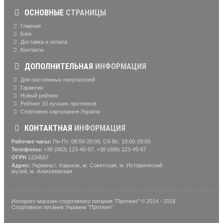
ОСНОВНЫЕ
СТРАНИЦЫ
Главная
Блог
Доставка и оплата
Контакты
ДОПОЛНИТЕЛЬНАЯ
ИНФОРМАЦИЯ
Для постоянных покупателей
Гарантии
Новый рейтинг
Рейтинг 10 лучших протеинов
Спортивне харчування Україна
КОНТАКТНАЯ
ИНФОРМАЦИЯ
Рабочие часы:
Пн-Пт: 08:00-20:00, Сб-Вс: 10:00-18:00
Телефоны:
+38 (063) 123-45-67, +38 (099) 123-45-67
ОГРН
1234567
Адрес:
Украина г. Харьков, м. Советская, м. Исторический
музей, м. Алексеевская
Интернет-магазин спортивного питания "Протеин" © 2014 - 2018
Спортивное питание Украина "Протеин".