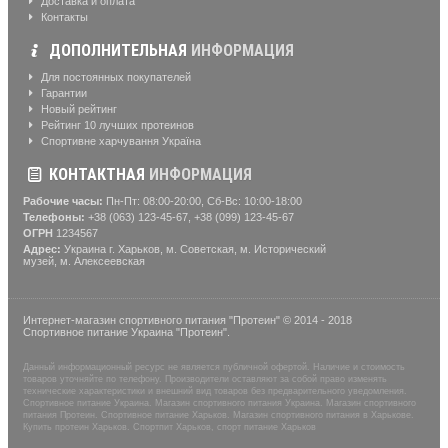
Доставка и оплата
Контакты
ДОПОЛНИТЕЛЬНАЯ
ИНФОРМАЦИЯ
Для постоянных покупателей
Гарантии
Новый рейтинг
Рейтинг 10 лучших протеинов
Спортивне харчування Україна
КОНТАКТНАЯ
ИНФОРМАЦИЯ
Рабочие часы:
Пн-Пт: 08:00-20:00, Сб-Вс: 10:00-18:00
Телефоны:
+38 (063) 123-45-67, +38 (099) 123-45-67
ОГРН
1234567
Адрес:
Украина г. Харьков, м. Советская, м. Исторический
музей, м. Алексеевская
Интернет-магазин спортивного питания "Протеин" © 2014 - 2018
Спортивное питание Украина "Протеин".
Данный информационный ресурс не является публичной офертой. Наличие и стоимость
товаров уточняйте по телефону. Производители оставляют за собой право изменять
технические характеристики и внешний вид товаров без предварительного уведомления.
Спортивное питание Украина. Магазин спортивного питания Украина. Магазин спортивного
питания Протеин. Спортивное питание Харьков. Магазин спортивного питания в Харькове.
Купить протеин Харьков. Спортпит Харьков, спорт питание Харьков