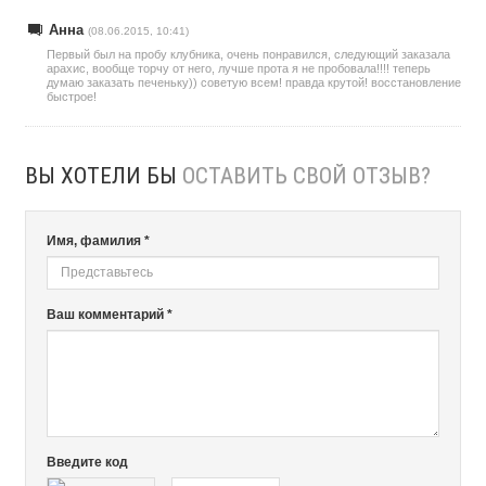
Анна
(08.06.2015, 10:41)
Первый был на пробу клубника, очень понравился, следующий заказала
арахис, вообще торчу от него, лучше прота я не пробовала!!!! теперь
думаю заказать печеньку)) советую всем! правда крутой! восстановление
быстрое!
ВЫ ХОТЕЛИ БЫ
ОСТАВИТЬ СВОЙ ОТЗЫВ?
Имя, фамилия *
Ваш комментарий *
Введите код