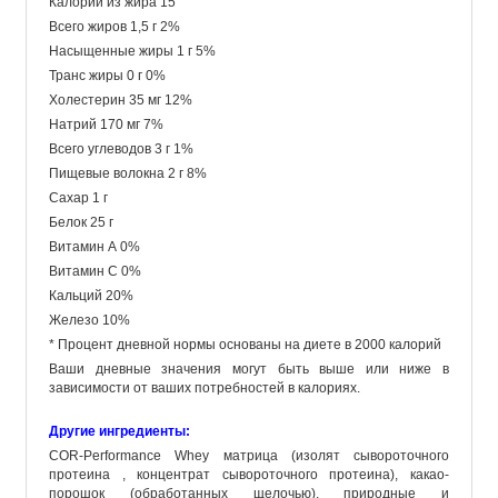
Калории из жира 15
Всего жиров 1,5 г 2%
Насыщенные жиры 1 г 5%
Транс жиры 0 г 0%
Холестерин 35 мг 12%
Натрий 170 мг 7%
Всего углеводов 3 г 1%
Пищевые волокна 2 г 8%
Сахар 1 г
Белок 25 г
Витамин А 0%
Витамин С 0%
Кальций 20%
Железо 10%
* Процент дневной нормы основаны на диете в 2000 калорий
Ваши дневные значения могут быть выше или ниже в
зависимости от ваших потребностей в калориях.
Другие ингредиенты:
COR-Performance Whey матрица (изолят сывороточного
протеина , концентрат сывороточного протеина), какао-
порошок (обработанных щелочью), природные и