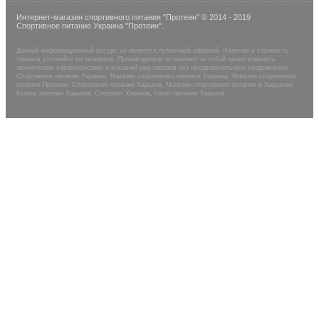
Интернет-магазин спортивного питания "Протеин" © 2014 - 2019
Спортивное питание Украина "Протеин".
Данный информационный ресурс не является публичной офертой. Наличие и стоимость
товаров уточняйте по телефону. Производители оставляют за собой право изменять
технические характеристики и внешний вид товаров без предварительного уведомления.
Спортивное питание Украина. Магазин спортивного питания Украина. Магазин спортивного
питания Протеин. Спортивное питание Харьков. Магазин спортивного питания в Харькове.
Купить протеин Харьков. Спортпит Харьков, спорт питание Харьков