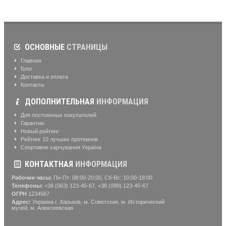
ОСНОВНЫЕ
СТРАНИЦЫ
Главная
Блог
Доставка и оплата
Контакты
ДОПОЛНИТЕЛЬНАЯ
ИНФОРМАЦИЯ
Для постоянных покупателей
Гарантии
Новый рейтинг
Рейтинг 10 лучших протеинов
Спортивне харчування Україна
КОНТАКТНАЯ
ИНФОРМАЦИЯ
Рабочие часы:
Пн-Пт: 08:00-20:00, Сб-Вс: 10:00-18:00
Телефоны:
+38 (063) 123-45-67, +38 (099) 123-45-67
ОГРН
1234567
Адрес:
Украина г. Харьков, м. Советская, м. Исторический
музей, м. Алексеевская