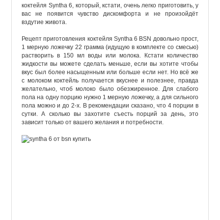
коктейля
Syntha 6,
который
,
кстати
,
очень
легко
приготовить
,
у
вас
не
появится
чувство
дискомфорта
и
не
произойдёт
вздутие
живота
.
Рецепт
приготовления
коктейля
Syntha
6
BSN
довольно
прост
,
1
мерную
ложечку
22
грамма
(
идущую
в
комплекте
со
смесью
)
растворить
в
150
мл
воды
или
молока
.
Кстати
количество
жидкости
вы
можете
сделать
меньше
,
если
вы
хотите
чтобы
вкус
был
более
насыщенным
или
больше
если
нет
.
Но
всё
же
с
молоком
коктейль
получается
вкуснее
и
полезнее
,
правда
желательно
,
чтоб
молоко
было
обезжиренное
.
Для
слабого
пола
на
одну
порцию
нужно
1
мерную
ложечку
,
а
для
сильного
пола
можно
и
до
2-х
.
В
рекомендации
сказано
,
что
4
порции
в
сутки
.
А
сколько
вы
захотите
съесть
порций
за
день
,
это
зависит
только
от
вашего
желания
и
потребности
.