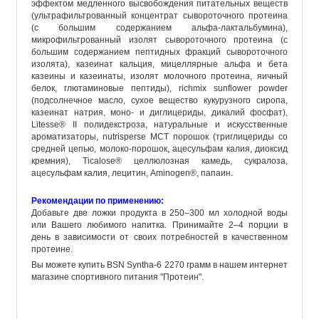
эффектом медленного высвобождения питательных веществ
(
ультрафильтрованный
концентрат сывороточного протеина
(с большим содержанием альфа-
лактальбумина
),
микрофильтрованный
изолят
сывороточного протеина (с
большим содержанием пептидных фракций сывороточного
изолята
),
казеинат
кальция,
мицеллярные
альфа и бета
казеины и
казеинаты
,
изолят
молочного протеина, яичный
белок, глютаминовые пептиды),
richmix
sunflower
powder
(подсолнечное масло, сухое вещество кукурузного сиропа,
казеинат
натрия, мон
о-
и
диглицериды
,
дикалий
фосфат),
Litesse
® II
полидекстроза
,
натуральные
и искусственные
ароматизаторы
,
nutrisperse
MCT порошок (триглицериды со
средней цепью, молоко-порошок,
ацесульфам
калия, диоксид
кремния),
Ticalose
® целлюлозная камедь,
сукралоза
,
ацесульфам
калия, лецитин,
Aminogen
®, папаин.
Рекомендации по применению:
Добавьте две ложки продукта в 250–300 мл холодной воды
или Вашего любимого напитка. Принимайте 2–4 порции в
день в зависимости от своих потребностей в качественном
протеине.
Вы можете купить BSN Syntha-6 2270 грамм в нашем интернет
магазине спортивного питания "Протеин".