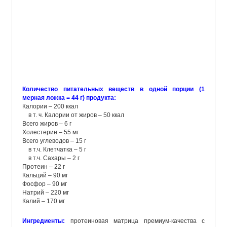
Количество питательных веществ в одной порции (1
мерная ложка = 44 г) продукта:
Калории – 200 ккал
в т. ч. Калории от жиров – 50 ккал
В
сего жиров – 6 г
Холестерин – 55 мг
Всего углеводов – 15 г
в
т.ч
. Клетчатка – 5 г
в
т.ч
. Сахары – 2 г
Протеин – 22 г
Кальций – 90 мг
Фосфор – 90 мг
Натрий – 220 мг
Калий – 170 мг
Ингредиенты:
протеиновая матрица премиум-качества с