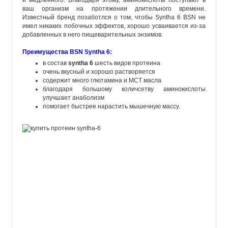
и медленного
. Благодаря этому, аминокислоты поступают в
ваш организм на протяжении длительного времени.
Известный бренд позаботлся о том, чтобы
Syntha
6
BSN не
имел никаких побочных эффектов
,
хорошо
усваивается
из-за
добавленных
в
него
пищеварительных
энзимов
.
Преимущества
BSN
Syntha
6
:
в состав
syntha 6
шесть видов протеина
очень вкусный и хорошо растворяется
содержит много глютамина и MCT масла
благодаря большому количсетву аминокислоты
улучшает анаболизм
помогает быстрее нарастить мышечную массу.