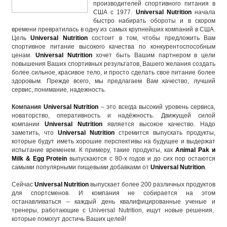
производителей
спортивного питания
в
США с 1977.
Universal Nutrition
начала
быстро набирать обороты и в скором
времени превратилась в одну из самых крупнейших компаний в США.
Цель
Universal Nutrition
состоит в том, чтобы предложить Вам
спортивное питание
высокого качества по конкурентоспособным
ценам.
Universal Nutrition
хочет быть Вашим партнером в цели
повышения Ваших спортивных результатов, Вашего желания создать
более сильное, красивое тело, и просто сделать свое питание более
здоровым. Прежде всего, мы предлагаем Вам качество, лучший
сервис, понимание, надежность.
Компания
Universal Nutrition
– это всегда высокий уровень сервиса,
новаторство, оперативность и надёжность. Движущей силой
компании
Universal Nutrition
является высокое качество. Надо
заметить, что
Universal Nutrition
стремится выпускать продукты,
которые будут иметь хорошие перспективы на будущее и выдержат
испытание временем. К примеру, такие продукты, как
Animal Pak и
Milk & Egg Protein
выпускаются с 80-х годов и до сих пор остаются
самыми популярными пищевыми добавками от
Universal Nutrition
.
Сейчас
Universal Nutrition
выпускает более 200 различных продуктов
для спортсменов. И компания не собирается на этом
останавливаться – каждый день квалифицированные ученые и
тренеры, работающие с Universal Nutrition, ищут новые решения,
которые помогут достичь Ваших целей!