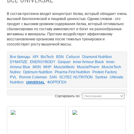
В состав протеина входит концентрат белка, который обладает очень
высокой биологической и пищевой ценностью. Одним словом - это
продукт с высоким уровнем содержания белка, который оптимально
сбалансирован по составу аминокислот и богат на разнообразные
витамины и минералы. Протеин воздействует эффективному
восстановлению организма после тяжелых тренировок и
способствует росту мышечной массы.
Все бренды
API
BioTech
BSN
Cellucor
Diamond Nutrition
DYMATIZE
ENERGYBODY
Gaspari
Inner Armour Black
Inner
Armour Blue
MGN
MHP
MuscleMeds
MusclePharm
MuscleTech
Nutrex
Optimum Nutrition
Pharma First Nutrition
Protein Factory
PVL
Ronnie Coleman
SAN
SCITEC NUTRITION
Syntrax
Ultimate
Nutrition
ФОРТОГЕН
UNIVERSAL
Сортировать по: