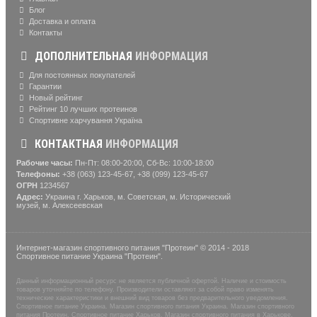
Блог
Доставка и оплата
Контакты
ДОПОЛНИТЕЛЬНАЯ
ИНФОРМАЦИЯ
Для постоянных покупателей
Гарантии
Новый рейтинг
Рейтинг 10 лучших протеинов
Спортивне харчування Україна
КОНТАКТНАЯ
ИНФОРМАЦИЯ
Рабочие часы:
Пн-Пт: 08:00-20:00, Сб-Вс: 10:00-18:00
Телефоны:
+38 (063) 123-45-67, +38 (099) 123-45-67
ОГРН
1234567
Адрес:
Украина г. Харьков, м. Советская, м. Исторический
музей, м. Алексеевская
Интернет-магазин спортивного питания "Протеин" © 2014 - 2018
Спортивное питание Украина "Протеин".
Данный информационный ресурс не является публичной офертой. Наличие и стоимость
товаров уточняйте по телефону. Производители оставляют за собой право изменять
технические характеристики и внешний вид товаров без предварительного уведомления.
Спортивное питание Украина. Магазин спортивного питания Украина. Магазин спортивного
питания Протеин. Спортивное питание Харьков. Магазин спортивного питания в Харькове.