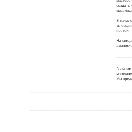
мастерст
создать
высокока
В начал
углеводн
протеин.
На сего
аминокис
Вы может
магазине
Мы предл