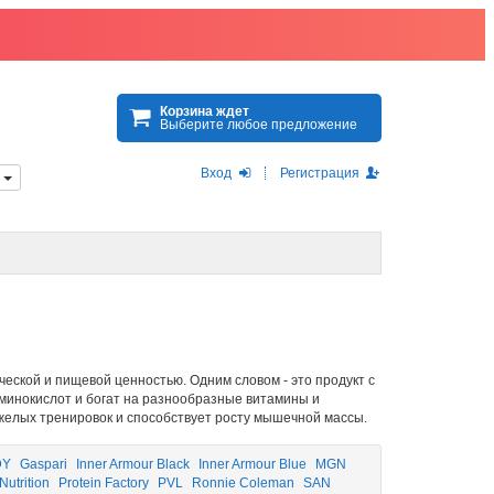
Корзина ждет
Выберите любое предложение
Вход
Регистрация
)
ческой и пищевой ценностью. Одним словом - это продукт с
минокислот и богат на разнообразные витамины и
елых тренировок и способствует росту мышечной массы.
DY
Gaspari
Inner Armour Black
Inner Armour Blue
MGN
Nutrition
Protein Factory
PVL
Ronnie Coleman
SAN