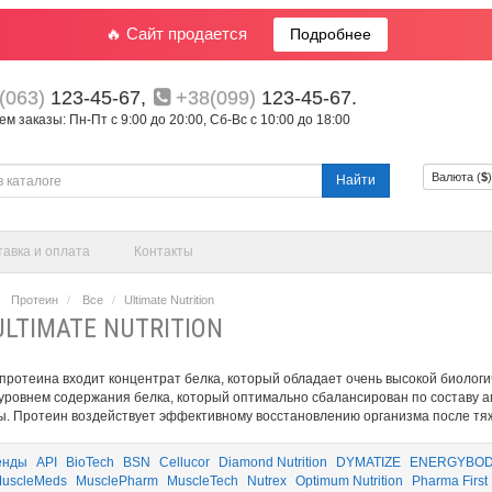
🔥 Сайт продается
Подробнее
(063)
123-45-67,
+38(099)
123-45-67.
 заказы: Пн-Пт с 9:00 до 20:00, Сб-Вс с 10:00 до 18:00
Валюта (
$
Найти
тавка и оплата
Контакты
Протеин
Все
Ultimate Nutrition
ULTIMATE NUTRITION
 протеина входит концентрат белка, который обладает очень высокой биологи
уровнем содержания белка, который оптимально сбалансирован по составу а
. Протеин воздействует эффективному восстановлению организма после тяж
енды
API
BioTech
BSN
Cellucor
Diamond Nutrition
DYMATIZE
ENERGYBO
uscleMeds
MusclePharm
MuscleTech
Nutrex
Optimum Nutrition
Pharma First 