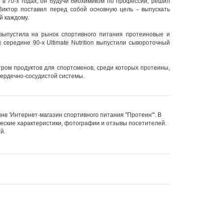
в 70-х годах, он будучи биохимиком по профессии, решил
Виктор поставил перед собой основную цель - выпускать
й каждому.
 выпустила на рынок
спортивного питания
протеиновые и
середине 90-х Ultimate Nutrition выпустили сывороточный
ром продуктов для спортсменов, среди которых протеины,
ердечно-сосудистой системы.
зине 'Интернет-магазин спортивного питания "Протеин"'. В
ические характеристики, фотографии и отзывы посетителей.
й.