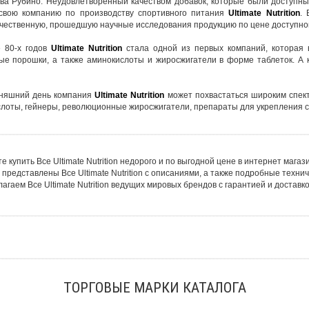
ва Рубино. Неудовлетворенный качеством добавок, которые были доступны 
 свою компанию по производству спортивного питания
Ultimate Nutrition
. 
чественную, прошедшую научные исследования продукцию по цене доступно
е 80-х годов
Ultimate Nutrition
стала одной из первых компаний, которая
ые порошки, а также аминокислоты и жиросжигатели в форме таблеток. А к 
дняшний день компания
Ultimate Nutrition
может похвастаться широким спект
лоты, гейнеры, революционные жиросжигатели, препараты для укрепления с
е купить Все Ultimate Nutrition недорого и по выгодной цене в интернет мага
 представлены Все Ultimate Nutrition с описаниями, а также подробные техн
агаем Все Ultimate Nutrition ведущих мировых брендов с гарантией и доставко
ТОРГОВЫЕ МАРКИ КАТАЛОГА