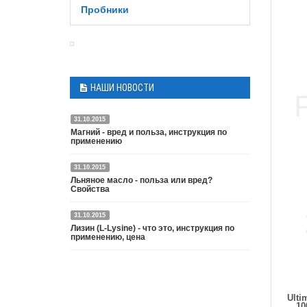
Пробники
НАШИ НОВОСТИ
31.10.2015
Магний - вред и польза, инструкция по
применению
31.10.2015
Подробнее
Льняное масло - польза или вред?
Свойства
31.10.2015
Преимущество льняного масла - это
Лизин (L-Lysine) - что это, инструкция по
наличие в его составе альфа-
применению, цена
линоленовой кислоты (ALA) содержащие
также омега 3 жирные кислоты.
Подробнее
Преимущества омега 3 в целом была
подробно описана в других статьях.
Ulti
10