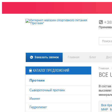
+38
Принимаем
Заказать звонок
Главная
Блог
Дос
Главная
КАТАЛОГ ПРЕДЛОЖЕНИЙ
ВСЕ 
Протеин
В состав
Сывороточный протеин
высоким 
минералы
Изолят
Все бр
Гидролизат
MHP
M