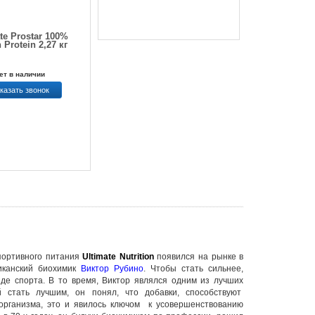
te Prostar 100%
 Protein 2,27 кг
ет в наличии
казать звонок
портивного питания
Ultimate Nutrition
появился на рынке в
иканский биохимик
Виктор Рубино
. Чтобы стать сильнее,
де спорта. В то время, Виктор являлся одним из лучших
 стать лучшим, он понял, что добавки, способствуют
организма, это и явилось ключом к усовершенствованию