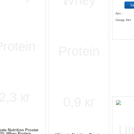
За
Арт. -
Склад: Нет
mate Nutrition Prostar
0% Whey Protein...