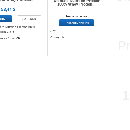
Ultimate Nutrition Prostar
100% Whey Protein...
53,44
$
Нет в наличии
За 1 клик
Заказать звонок
ate Nutrition Prostar 100%
Арт. -
tein 2,3 кг
Склад: Нет
Менее 10шт
(3)