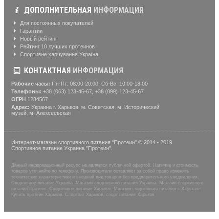
ДОПОЛНИТЕЛЬНАЯ
ИНФОРМАЦИЯ
Для постоянных покупателей
Гарантии
Новый рейтинг
Рейтинг 10 лучших протеинов
Спортивне харчування Україна
КОНТАКТНАЯ
ИНФОРМАЦИЯ
Рабочие часы:
Пн-Пт: 08:00-20:00, Сб-Вс: 10:00-18:00
Телефоны:
+38 (063) 123-45-67, +38 (099) 123-45-67
ОГРН
1234567
Адрес:
Украина г. Харьков, м. Советская, м. Исторический
музей, м. Алексеевская
Интернет-магазин спортивного питания "Протеин" © 2014 - 2019
Спортивное питание Украина "Протеин".
Данный информационный ресурс не является публичной офертой. Наличие и стоимость
товаров уточняйте по телефону. Производители оставляют за собой право изменять
технические характеристики и внешний вид товаров без предварительного уведомления.
Спортивное питание Украина. Магазин спортивного питания Украина. Магазин спортивного
питания Протеин. Спортивное питание Харьков. Магазин спортивного питания в Харькове.
Купить протеин Харьков. Спортпит Харьков, спорт питание Харьков