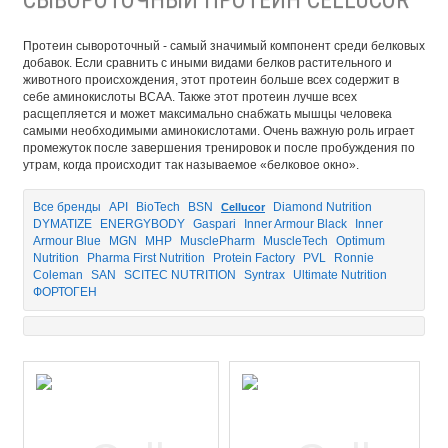
Протеин сывороточный - самый значимый компонент среди белковых
добавок. Если сравнить с иными видами белков растительного и
животного происхождения, этот протеин больше всех содержит в
себе аминокислоты ВСАА. Также этот протеин лучше всех
расщепляется и может максимально снабжать мышцы человека
самыми необходимыми аминокислотами. Очень важную роль играет
промежуток после завершения тренировок и после пробуждения по
утрам, когда происходит так называемое «белковое окно».
Все бренды
API
BioTech
BSN
Diamond Nutrition
Cellucor
DYMATIZE
ENERGYBODY
Gaspari
Inner Armour Black
Inner
Armour Blue
MGN
MHP
MusclePharm
MuscleTech
Optimum
Nutrition
Pharma First Nutrition
Protein Factory
PVL
Ronnie
Coleman
SAN
SCITEC NUTRITION
Syntrax
Ultimate Nutrition
ФОРТОГЕН