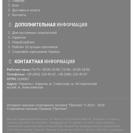
Главная
Блог
Доставка и оплата
Контакты
ДОПОЛНИТЕЛЬНАЯ
ИНФОРМАЦИЯ
Для постоянных покупателей
Гарантии
Новый рейтинг
Рейтинг 10 лучших протеинов
Спортивне харчування Україна
КОНТАКТНАЯ
ИНФОРМАЦИЯ
Рабочие часы:
Пн-Пт: 08:00-20:00, Сб-Вс: 10:00-18:00
Телефоны:
+38 (063) 123-45-67, +38 (099) 123-45-67
ОГРН
1234567
Адрес:
Украина г. Харьков, м. Советская, м. Исторический
музей, м. Алексеевская
Интернет-магазин спортивного питания "Протеин" © 2014 - 2018
Спортивное питание Украина "Протеин".
Данный информационный ресурс не является публичной офертой. Наличие и стоимость
товаров уточняйте по телефону. Производители оставляют за собой право изменять
технические характеристики и внешний вид товаров без предварительного уведомления.
Спортивное питание Украина. Магазин спортивного питания Украина. Магазин спортивного