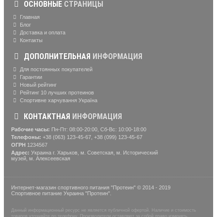
ОСНОВНЫЕ
СТРАНИЦЫ
Главная
Блог
Доставка и оплата
Контакты
ДОПОЛНИТЕЛЬНАЯ
ИНФОРМАЦИЯ
Для постоянных покупателей
Гарантии
Новый рейтинг
Рейтинг 10 лучших протеинов
Спортивне харчування Україна
КОНТАКТНАЯ
ИНФОРМАЦИЯ
Рабочие часы:
Пн-Пт: 08:00-20:00, Сб-Вс: 10:00-18:00
Телефоны:
+38 (063) 123-45-67, +38 (099) 123-45-67
ОГРН
1234567
Адрес:
Украина г. Харьков, м. Советская, м. Исторический
музей, м. Алексеевская
Интернет-магазин спортивного питания "Протеин" © 2014 - 2019
Спортивное питание Украина "Протеин".
Данный информационный ресурс не является публичной офертой. Наличие и стоимость
товаров уточняйте по телефону. Производители оставляют за собой право изменять