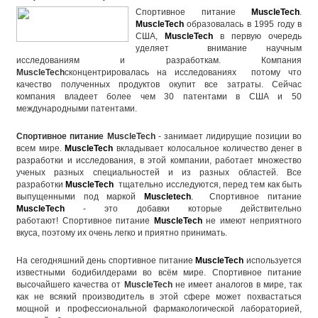
Спортивное питание
MuscleTech
.
MuscleTech
образовалась в 1995 году в
США,
MuscleTech
в первую очередь
уделяет внимание научным
исследованиям и разработкам. Компания
MuscleTech
сконцентрировалась на исследованиях потому что
качество полученных продуктов окупит все затраты. Сейчас
компания владеет более чем 30 патентами в США и 50
международными патентами.
Спортивное питание
MuscleTech
- занимает лидирущие позиции во
всем мире.
MuscleTech
вкладывает колосальное количество денег в
разработки и исследования, в этой компании, работает множество
ученых разных специальностей и из разных областей. Все
разработки
MuscleTech
тщательно исследуются, перед тем как быть
выпущенными под маркой
Muscletech
.
Спортивное питание
MuscleTech
- это добавки которые действительно
работают!
Спортивное питание
MuscleTech
не имеют неприятного
вкуса, поэтому их очень легко и приятно принимать.
На сегодняшний день
спортивное питание
MuscleTech
используется
известными бодибилдерами во всём мире.
Спортивное питание
высочайшего качества от
MuscleTech
не имеет аналогов в мире, так
как не всякий производитель в этой сфере может похвастаться
мощной и профессиональной фармакологической лабораторией,