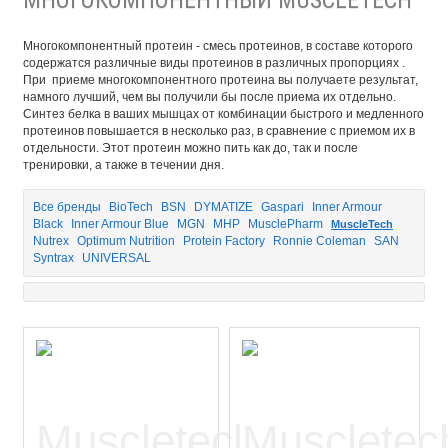
Многокомпонентный протеин - смесь протеинов, в составе которого
содержатся различные виды протеинов в различных пропорциях .
При приеме многокомпонентного протеина вы получаете результат,
намного лучший, чем вы получили бы после приема их отдельно.
Синтез белка в ваших мышцах от комбинации быстрого и медленного
протеинов повышается в несколько раз, в сравнение с приемом их в
отдельности. Этот протеин можно пить как до, так и после
тренировки, а также в течении дня.
Все бренды
BioTech
BSN
DYMATIZE
Gaspari
Inner Armour
Black
Inner Armour Blue
MGN
MHP
MusclePharm
MuscleTech
Nutrex
Optimum Nutrition
Protein Factory
Ronnie Coleman
SAN
Syntrax
UNIVERSAL