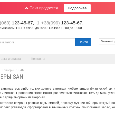
🔥 Сайт продается
Подробнее
(063)
123-45-67,
+38(099)
123-45-67.
 заказы: Пн-Пт с 9:00 до 20:00, Сб-Вс с 10:00 до 18:00
Валюта (
г
Найти
тавка и оплата
Контакты
Гейнеры
SAN
ЕРЫ SAN
 занимаетесь либо только хотите заняться любым видом физической акт
в и белков. Пропорция смеси может различаться: белков от 15% до 50%, угле
бы зарядить организм энергией.
каталоге собраны разные виды смесей, поэтому
лучшие гейнеры
каждый под
мплекс углеводов сформировал в мышечных клетках гликогенный запас, к