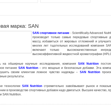
овая марка: SAN
SAN спортивное питание
- Scientifically Advanced Nu
производит только самые передовые спортивные 
массу, избавиться от жировых отложений и улучшит
многих лет тщательных исследований компания SA
включают только высококачественные ингред
высокоэффективной жидкостной хроматографии (HPLC
ь на обширные научные исследования, компания
SAN Nutrition
постоян
ное питание
SAN Nutrition
– это мощные и безопасные добавки. Эта компан
нушить своим клиентам ложное чувство надежды –
SAN Nutrition
произв
ные результаты.
ые технологии
SAN Nutrition
стремительно завоёвывают рынок и показыв
нии в производстве спортивных добавок надо двигаться. Высшее качество, п
 SAN Nutrition.