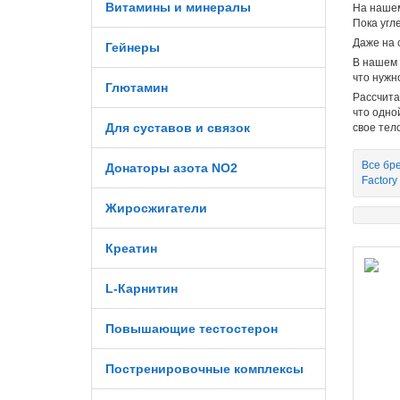
Витамины и минералы
На наше
Пока угл
Даже на
Гейнеры
В нашем 
что нужн
Глютамин
Рассчита
что одно
Для суставов и связок
свое тело
Все бр
Донаторы азота NO2
Factory
Жиросжигатели
Креатин
L-Карнитин
Повышающие тестостерон
Постренировочные комплексы