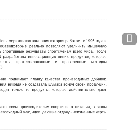
trition американская компания которая работает с 1996 года и
добавкикоторые реально позволяют увеличить мышечную
ь спортивные результаты спортсменам всего мира. После
N разработала инновационную линию продуктов, которые
иенты, протестированные и проверенные методом
).
но поднимает планку качества производимых добавок.
ия никогда не создавала шумихи вокруг своей продукции,
одит только те продукты, которые действительно дают
ают всем производителям спортивного питания, в каком
ревосходный вкус, идеи, дающие отдачу - неизменные черты