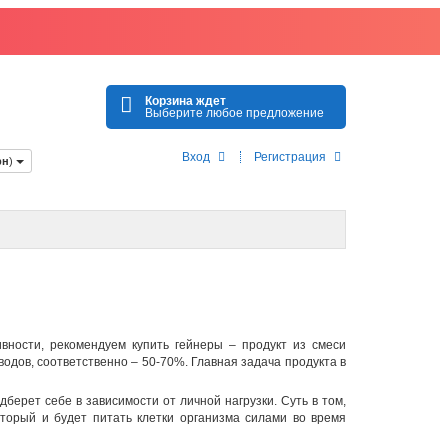
Корзина ждет
Выберите любое предложение
Вход
Регистрация
рн
)
ивности, рекомендуем
купить гейнеры
– продукт из смеси
водов, соответственно – 50-70%. Главная задача продукта в
берет себе в зависимости от личной нагрузки. Суть в том,
оторый и будет питать клетки организма силами во время