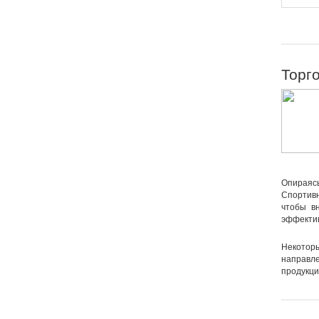
Торг
Опираяс
Спортив
чтобы в
эффектив
Некотор
направле
продукции