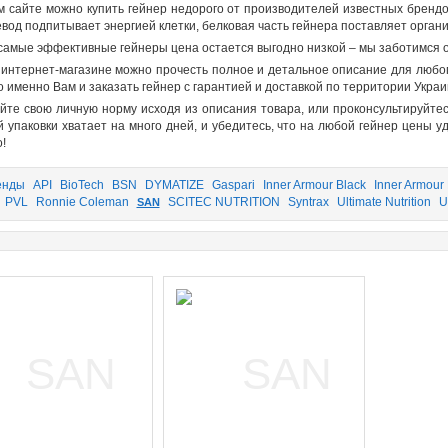
м сайте можно
купить гейнер недорого
от производителей известных брендо
евод подпитывает энергией клетки, белковая часть гейнера поставляет орган
 самые эффективные
гейнеры цена
остается выгодно низкой – мы заботимся о
интернет-магазине можно прочесть полное и детальное описание для любог
о именно Вам и
заказать гейнер
с гарантией и доставкой по территории Украи
йте свою личную норму исходя из описания товара, или проконсультируйте
й упаковки хватает на много дней, и убедитесь, что на любой
гейнер цены
уд
!
енды
API
BioTech
BSN
DYMATIZE
Gaspari
Inner Armour Black
Inner Armour
PVL
Ronnie Coleman
SCITEC NUTRITION
Syntrax
Ultimate Nutrition
U
SAN