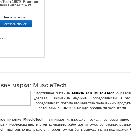
leTech 100% Premium
ass Gainer 5,4 кг
Нет в наличии
Заказать звонок
ет
овая марка: MuscleTech
Спортивное питание
MuscleTech
.
MuscleTech
образова
уделяет внимание научным исследованиям и раз
исследованиях потому что качество полученных продукто
30 патентами в США и 50 международными патентами.
ное питание
MuscleTech
- занимает лидирущие позиции во всем мире
ки и исследования, в этой компании, работает множество ученых разны
ech
тщательно исследуются, перед тем как быть выпущенными под маркой