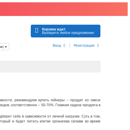
Корзина ждет
Выберите любое предложение
Вход
Регистрация
рн
)
ивности, рекомендуем
купить гейнеры
– продукт из смеси
водов, соответственно – 50-70%. Главная задача продукта в
берет себе в зависимости от личной нагрузки. Суть в том,
оторый и будет питать клетки организма силами во время