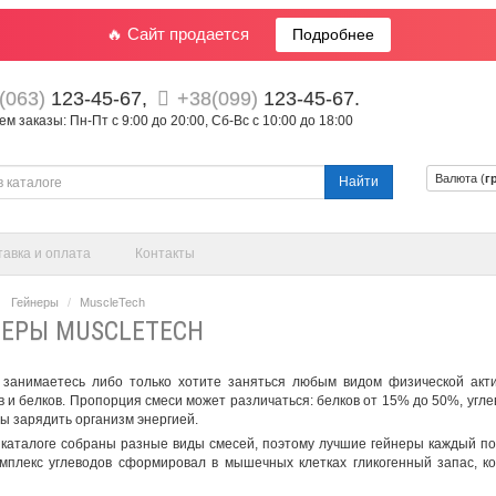
🔥 Сайт продается
Подробнее
(063)
123-45-67,
+38(099)
123-45-67.
 заказы: Пн-Пт с 9:00 до 20:00, Сб-Вс с 10:00 до 18:00
Валюта (
г
Найти
тавка и оплата
Контакты
Гейнеры
MuscleTech
ЕРЫ MUSCLETECH
 занимаетесь либо только хотите заняться любым видом физической акт
в и белков. Пропорция смеси может различаться: белков от 15% до 50%, угле
бы зарядить организм энергией.
каталоге собраны разные виды смесей, поэтому
лучшие гейнеры
каждый под
мплекс углеводов сформировал в мышечных клетках гликогенный запас, к