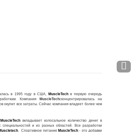
лась в 1995 году в США,
MuscleTech
в первую очередь
работкам. Компания
MuscleTech
сконцентрировалась на
в окупит все затраты. Сейчас компания владеет более чем
.
MuscleTech
вкладывает колосальное количество денег в
х специальностей и из разных областей. Все разработки
Muscletech
.
Спортивное питание
MuscleTech
- это добавки