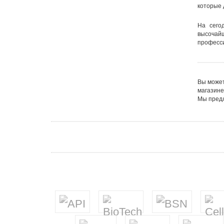
которые 
На сег
высочайш
професси
Вы может
магазине
Мы предл