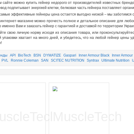
м сайте можно
купить гейнер недорого
от производителей известных брендо
евод подпитывает энергией клетки, белковая часть гейнера поставляет орган
 самые эффективные
гейнеры цена
остается выгодно низкой – мы заботимся о
интернет-магазине можно прочесть полное и детальное описание для любог
о именно Вам и
заказать гейнер
с гарантией и доставкой по территории Украи
йте свою личную норму исходя из описания товара, или проконсультируйте
й упаковки хватает на много дней, и убедитесь, что на любой
гейнер цены
уд
!
енды
API
BioTech
BSN
DYMATIZE
Gaspari
Inner Armour Black
Inner Armour
PVL
Ronnie Coleman
SAN
SCITEC NUTRITION
Syntrax
Ultimate Nutrition