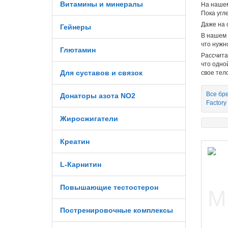
Витамины и минералы
На наше
Пока угл
Даже на
Гейнеры
В нашем 
что нужн
Глютамин
Рассчита
что одно
Для суставов и связок
свое тело
Все бр
Донаторы азота NO2
Factory
Жиросжигатели
Креатин
L-Карнитин
Повышающие тестостерон
Постренировочные комплексы