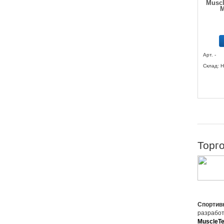
Musc
M
Арт. -
Склад: Н
Торг
Спортив
разработ
MuscleT