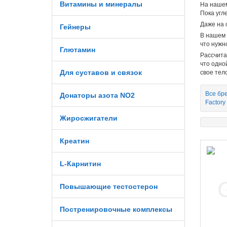
Витамины и минералы
На наше
Пока угл
Даже на
Гейнеры
В нашем 
что нужн
Глютамин
Рассчита
что одно
Для суставов и связок
свое тело
Все бр
Донаторы азота NO2
Factory
Жиросжигатели
Креатин
L-Карнитин
Повышающие тестостерон
Постренировочные комплексы