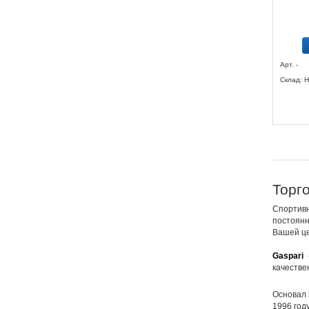
Арт. -
Склад: Н
Торго
Спортив
постоянн
Вашей це
Gaspari
-
качестве
Основал
1996 год