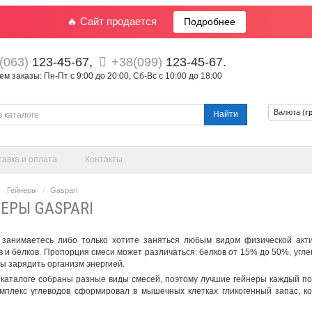
🔥 Сайт продается
Подробнее
(063)
123-45-67,
+38(099)
123-45-67.
 заказы: Пн-Пт с 9:00 до 20:00, Сб-Вс с 10:00 до 18:00
Валюта (
г
Найти
тавка и оплата
Контакты
Гейнеры
Gaspari
ЕРЫ GASPARI
 занимаетесь либо только хотите заняться любым видом физической акт
в и белков. Пропорция смеси может различаться: белков от 15% до 50%, угле
бы зарядить организм энергией.
каталоге собраны разные виды смесей, поэтому
лучшие гейнеры
каждый под
мплекс углеводов сформировал в мышечных клетках гликогенный запас, к