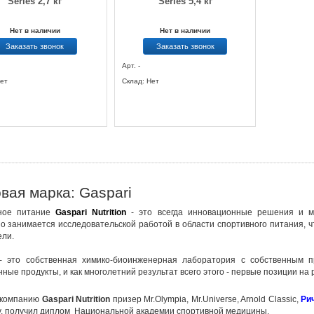
Series 2,7 кг
Series 5,4 кг
Нет в наличии
Нет в наличии
Заказать звонок
Заказать звонок
Арт. -
ет
Склад: Нет
вая марка: Gaspari
ное питание
Gaspari Nutrition
- это всегда инновационные решения и м
о занимается исследовательской работой в области спортивного питания,
ли.
 это собственная химико-биоинженерная лаборатория с собственным пр
нные продукты, и как многолетний результат всего этого - первые позиции на
 компанию
Gaspari Nutrition
призер Mr.Olympia, Mr.Universe, Arnold Classic,
Ри
у, получил диплом Национальной академии спортивной медицины.