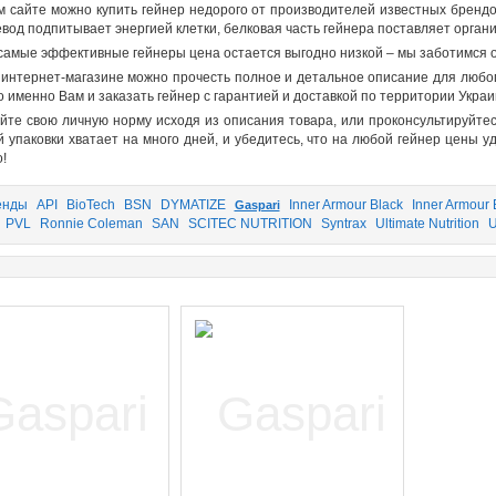
м сайте можно
купить гейнер недорого
от производителей известных брендо
евод подпитывает энергией клетки, белковая часть гейнера поставляет орган
 самые эффективные
гейнеры цена
остается выгодно низкой – мы заботимся о
интернет-магазине можно прочесть полное и детальное описание для любог
о именно Вам и
заказать гейнер
с гарантией и доставкой по территории Украи
йте свою личную норму исходя из описания товара, или проконсультируйте
й упаковки хватает на много дней, и убедитесь, что на любой
гейнер цены
уд
!
енды
API
BioTech
BSN
DYMATIZE
Inner Armour Black
Inner Armour 
Gaspari
PVL
Ronnie Coleman
SAN
SCITEC NUTRITION
Syntrax
Ultimate Nutrition