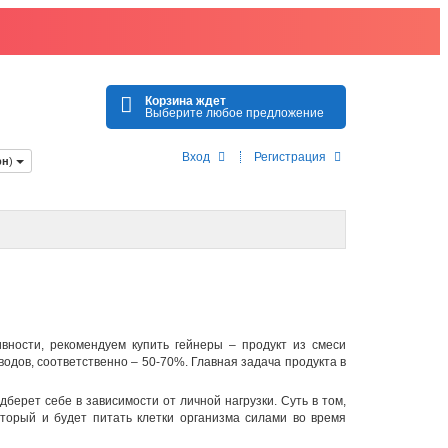
Корзина ждет
Выберите любое предложение
Вход
Регистрация
рн
)
ивности, рекомендуем
купить гейнеры
– продукт из смеси
водов, соответственно – 50-70%. Главная задача продукта в
берет себе в зависимости от личной нагрузки. Суть в том,
оторый и будет питать клетки организма силами во время