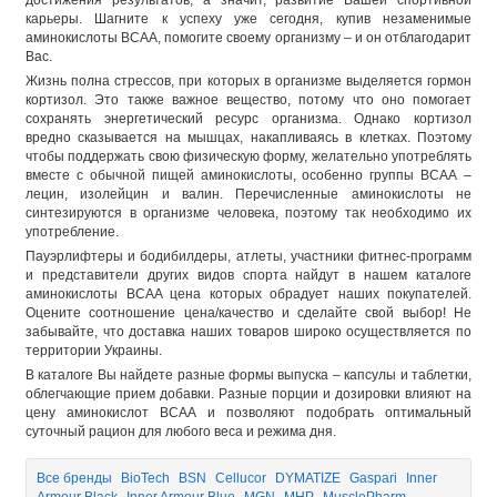
карьеры. Шагните к успеху уже сегодня,
купив незаменимые
аминокислоты ВСАА
, помогите своему организму – и он отблагодарит
Вас.
Жизнь полна стрессов, при которых в организме выделяется гормон
кортизол. Это также важное вещество, потому что оно помогает
сохранять энергетический ресурс организма. Однако кортизол
вредно сказывается на мышцах, накапливаясь в клетках. Поэтому
чтобы поддержать свою физическую форму, желательно употреблять
вместе с обычной пищей аминокислоты, особенно группы ВСАА –
лецин, изолейцин и валин. Перечисленные аминокислоты не
синтезируются в организме человека, поэтому так необходимо их
употребление.
Пауэрлифтеры и бодибилдеры, атлеты, участники фитнес-программ
и представители других видов спорта найдут в нашем каталоге
аминокислоты BCAA цена
которых обрадует наших покупателей.
Оцените соотношение цена/качество и сделайте свой выбор! Не
забывайте, что доставка наших товаров широко осуществляется по
территории Украины.
В каталоге Вы найдете разные формы выпуска – капсулы и таблетки,
облегчающие прием добавки. Разные порции и дозировки влияют на
цену аминокислот BCAA
и позволяют подобрать оптимальный
суточный рацион для любого веса и режима дня.
Все бренды
BioTech
BSN
Cellucor
DYMATIZE
Gaspari
Inner
Armour Black
Inner Armour Blue
MGN
MHP
MusclePharm