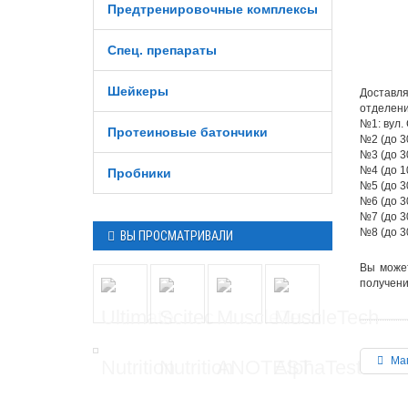
Предтренировочные комплексы
Спец. препараты
Шейкеры
Доставл
отделени
№1: вул. 
Протеиновые батончики
№2 (до 30
№3 (до 30
№4 (до 10
Пробники
№5 (до 30
№6 (до 30
№7 (до 30
№8 (до 30
ВЫ ПРОСМАТРИВАЛИ
Вы може
получени
Маг