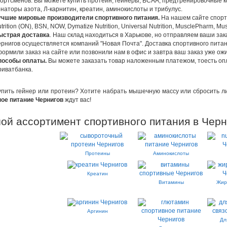
ортсменов. Вы можете купить протеин, гейнеры, BCAA, предтренировочные к
наторы азота, Л-карнитин, креатин, аминокислоты и трибулус.
чшие мировые производители спортивного питания.
На нашем сайте спорт
trition (ON), BSN, NOW, Dymatize Nutrition, Universal Nutrition, MusclePharm, Musc
ыстрая доставка
. Наш склад находиться в Харькове, но отправляем ваши зак
рнигов осуществляется компаний "Новая Почта". Доставка спортивного питан
ормили заказ на сайте или позвонили нам в офис и завтра ваш заказ уже ожи
пособы оплаты.
Вы можете заказать товар наложенным платежом, тоесть опл
иватбанка.
упить гейнер или протеин? Хотите набрать мышечную массу или сбросить ли
ое питание Чернигов
ждут вас!
ой ассортимент спортивного питания в Черн
Протеины
Аминокислоты
Креатин
Витамины
Жир
Аргинин
Дл