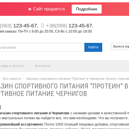
🔥 Сайт продается
Подробнее
(063)
123-45-67,
+38(099)
123-45-67.
 заказы: Пн-Пт с 9:00 до 20:00, Сб-Вс с 10:00 до 18:00
Валюта (
г
Найти
тавка и оплата
Контакты
Все новости
Магазин спортивного питания "Протеин" в Чернигове. Купить спорти
ЗИН СПОРТИВНОГО ПИТАНИЯ "ПРОТЕИН" В
ТИВНОЕ ПИТАНИЕ ЧЕРНИГОВ
агазин спортивного питания в Чернигове
с низкими ценами и качественной 
 виртуальных полках вы найдете все, что вам необходимо. Что вы получаете:
громнейший ассортимент.
Почти 1000 позиций пищевых добавок, спортивна