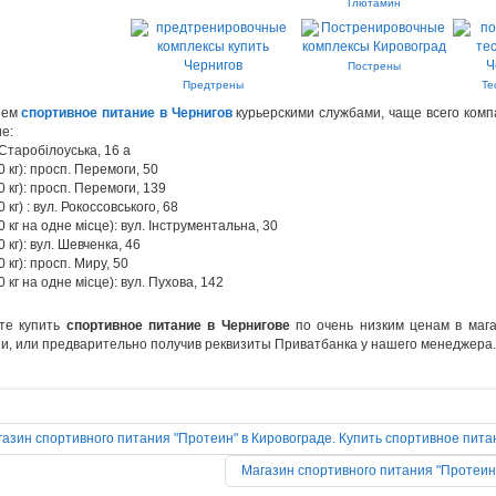
Глютамин
Пострены
Предтрены
Те
яем
спортивное питание в Чернигов
курьерскими службами, чаще всего ком
е:
Старобілоуська, 16 а
 кг): просп. Перемоги, 50
 кг): просп. Перемоги, 139
 кг) : вул. Рокоссовського, 68
 кг на одне місце): вул. Інструментальна, 30
 кг): вул. Шевченка, 46
 кг): просп. Миру, 50
 кг на одне місце): вул. Пухова, 142
те купить
спортивное питание в Чернигове
по очень низким ценам в мага
и, или предварительно получив реквизиты Приватбанка у нашего менеджера. 
азин спортивного питания "Протеин" в Кировограде. Купить спортивное пита
Магазин спортивного питания "Протеин