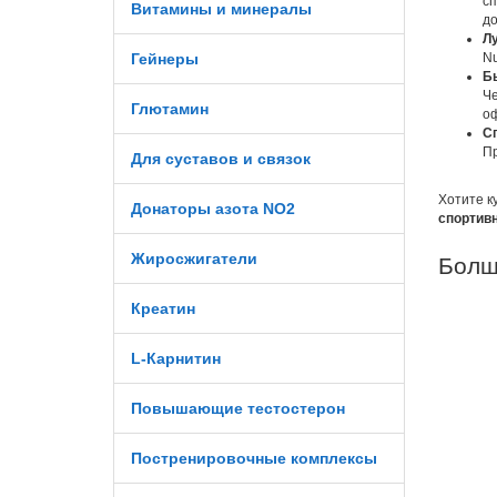
сп
Витамины и минералы
до
Лу
Гейнеры
Nu
Б
Че
Глютамин
оф
С
Пр
Для суставов и связок
Хотите к
Донаторы азота NO2
спортивн
Жиросжигатели
Болш
Креатин
L-Карнитин
Повышающие тестостерон
Постренировочные комплексы