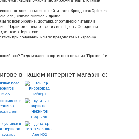
омплексы, жидкий L-карнитин, жиросжигатели, глютамин,
ивного питания вы можете найти такие бренды как Optimum
leTech, Ultimate Nutrition и другие.
азы по всей Украине. Доставка спортивного питания в
ия в Чернигов занимает всего лишь 1 день. Сегодня вы
дает вас в Чернигове.
атить при получении, или по предоплате на карточку
шний вес? Тогда магазин спортивного питания "Протеин" и
игове в нашем интернет магазине:
BCAA
Гейнеры
осжигатели
L-карнитин
я суставов
Азот NO2