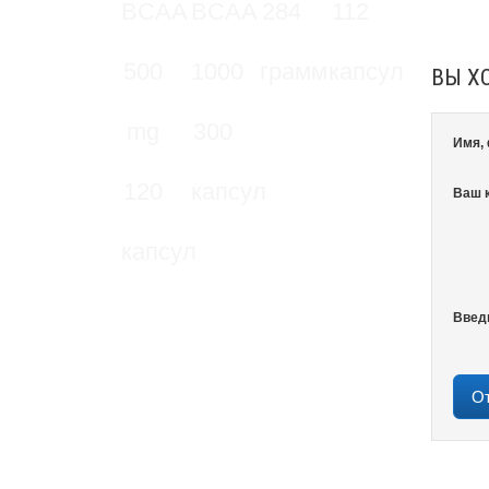
ВЫ Х
Имя,
Ваш 
Введ